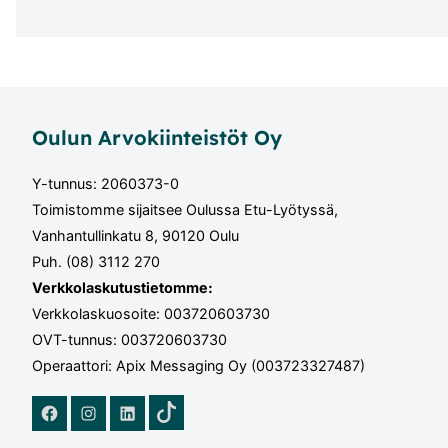
Oulun Arvokiinteistöt Oy
Y-tunnus: 2060373-0
Toimistomme sijaitsee Oulussa Etu-Lyötyssä,
Vanhantullinkatu 8, 90120 Oulu
Puh. (08) 3112 270
Verkkolaskutustietomme:
Verkkolaskuosoite: 003720603730
OVT-tunnus: 003720603730
Operaattori: Apix Messaging Oy (003723327487)
TikTok
Facebook
Instagram
LinkedIn