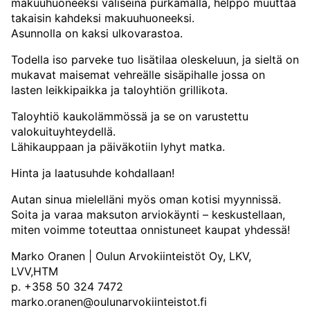
makuuhuoneeksi väliseinä purkamalla, helppo muuttaa
takaisin kahdeksi makuuhuoneeksi.
Asunnolla on kaksi ulkovarastoa.
Todella iso parveke tuo lisätilaa oleskeluun, ja sieltä on
mukavat maisemat vehreälle sisäpihalle jossa on
lasten leikkipaikka ja taloyhtiön grillikota.
Taloyhtiö kaukolämmössä ja se on varustettu
valokuituyhteydellä.
Lähikauppaan ja päiväkotiin lyhyt matka.
Hinta ja laatusuhde kohdallaan!
Autan sinua mielelläni myös oman kotisi myynnissä.
Soita ja varaa maksuton arviokäynti – keskustellaan,
miten voimme toteuttaa onnistuneet kaupat yhdessä!
Marko Oranen | Oulun Arvokiinteistöt Oy, LKV,
LVV,HTM
p. +358 50 324 7472
marko.oranen@oulunarvokiinteistot.fi