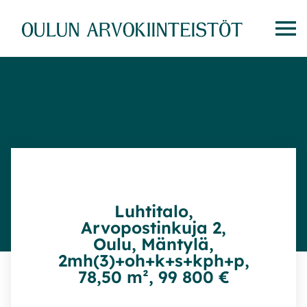
Siirry
suoraan
sisältöön
Luhtitalo,
Arvopostinkuja 2,
Oulu, Mäntylä,
2mh(3)+oh+k+s+kph+p,
78,50 m², 99 800 €