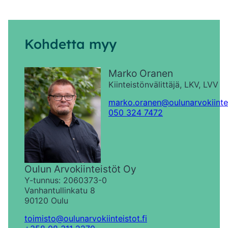
Kohdetta myy
Marko Oranen
Kiinteistönvälittäjä, LKV, LVV
marko.oranen@oulunarvokiintei
050 324 7472
Oulun Arvokiinteistöt Oy
Y-tunnus: 2060373-0
Vanhantullinkatu 8
90120 Oulu
toimisto@oulunarvokiinteistot.fi