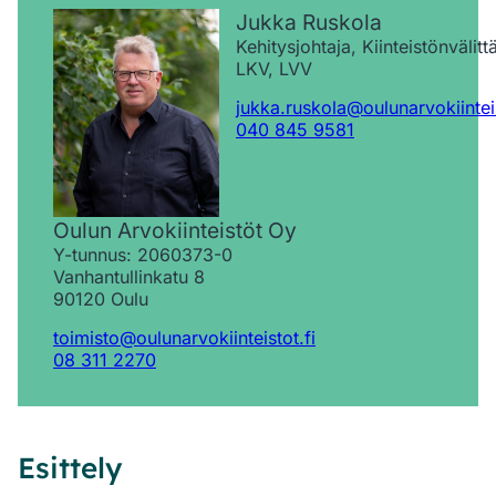
Jukka Ruskola
Kehitysjohtaja, Kiinteistönvälittä
LKV, LVV
jukka.ruskola@oulunarvokiinteis
040 845 9581
Oulun Arvokiinteistöt Oy
Y-tunnus: 2060373-0
Vanhantullinkatu 8
90120 Oulu
toimisto@oulunarvokiinteistot.fi
08 311 2270
Esittely