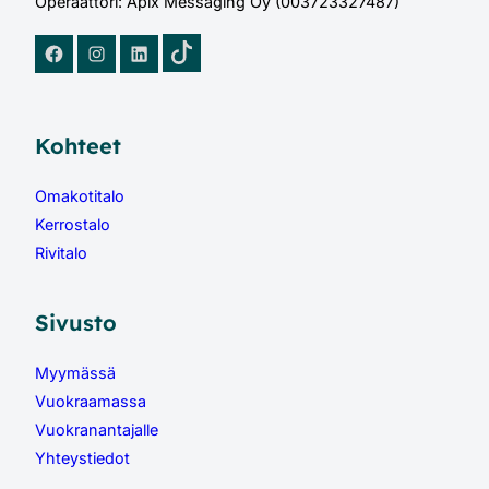
Operaattori: Apix Messaging Oy (003723327487)
TikTok
Facebook
Instagram
LinkedIn
Kohteet
Omakotitalo
Kerrostalo
Rivitalo
Sivusto
Myymässä
Vuokraamassa
Vuokranantajalle
Yhteystiedot