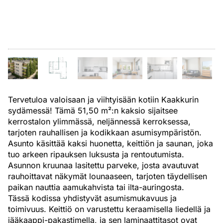
Tervetuloa valoisaan ja viihtyisään kotiin Kaakkurin
sydämessä! Tämä 51,50 m²:n kaksio sijaitsee
kerrostalon ylimmässä, neljännessä kerroksessa,
tarjoten rauhallisen ja kodikkaan asumisympäristön.
Asunto käsittää kaksi huonetta, keittiön ja saunan, joka
tuo arkeen ripauksen luksusta ja rentoutumista.
Asunnon kruunaa lasitettu parveke, josta avautuvat
rauhoittavat näkymät lounaaseen, tarjoten täydellisen
paikan nauttia aamukahvista tai ilta-auringosta.
Tässä kodissa yhdistyvät asumismukavuus ja
toimivuus. Keittiö on varustettu keraamisella liedellä ja
jääkaappi-pakastimella, ja sen laminaattitasot ovat