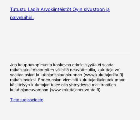
Tutustu Lapin Arvokiinteistöt Oy:n sivustoon ja
palveluihin.
Jos kauppasopimusta koskevaa erimielisyyttä ei saada
ratkaistuksi osapuolten välisillä neuvotteluilla, kuluttaja voi
saattaa asian kuluttajariitalautakunnan (www.kuluttajariita.fi)
ratkaistavaksi. Ennen asian viemistä kuluttajariitalautakunnan
käsittelyyn kuluttajan tulee olla yhteydessä maistraattien
kuluttajaneuvontaan (www.kuluttajaneuvonta.fi)
Tietosuojaseloste