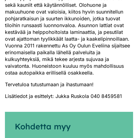
sekä kauniit että käytännölliset. Olohuone ja
makuuhuone ovat valoisia, kiitos hyvin suunnitellun
pohjaratkaisun ja suurten ikkunoiden, jotka tuovat
tiloihin runsaasti luonnonvaloa. Asunnon lattiat ovat
kestävää ja helppohoitoista laminaattia, ja pesutilat
ovat ajattoman tyylikkäät laatta- ja kaakelipinnoillaan.
Vuonna 2011 rakennettu As Oy Oulun Eveliina sijaitsee
erinomaisella paikalla lähellä palveluita ja
kulkuyhteyksiä, mikä tekee arjesta sujuvaa ja
vaivatonta. Huoneistoon kuuluu myös mahdollisuus
ostaa autopaikka erillisellä osakkeella.
Tervetuloa tutustumaan ja ihastumaan!
Lisätiedot ja esittelyt: Jukka Ruskola 040 8459581
Kohdetta myy