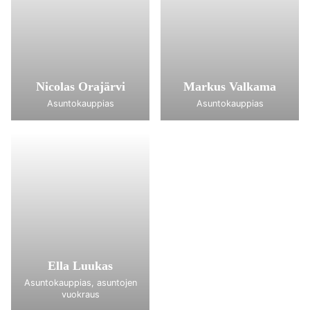
Nicolas Orajärvi
Markus Valkama
Asuntokauppias
Asuntokauppias
Ella Luukas
Asuntokauppias, asuntojen
vuokraus