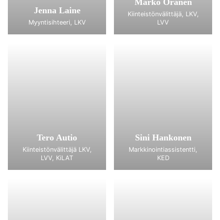
Marko Oranen
Jenna Laine
Kiinteistönvälittäjä, LKV,
Myyntisihteeri, LKV
LVV
Tero Autio
Sini Hankonen
Kiinteistönvälittäjä LKV,
Markkinointiassistentti,
LVV, KiLAT
KED