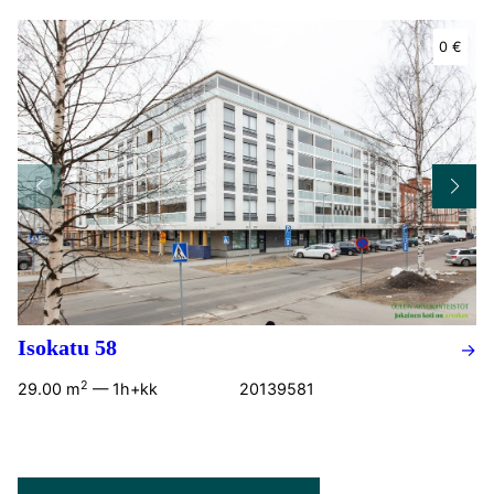
0 €
Isokatu 58
→
2
29.00 m
—
1h+kk
20139581