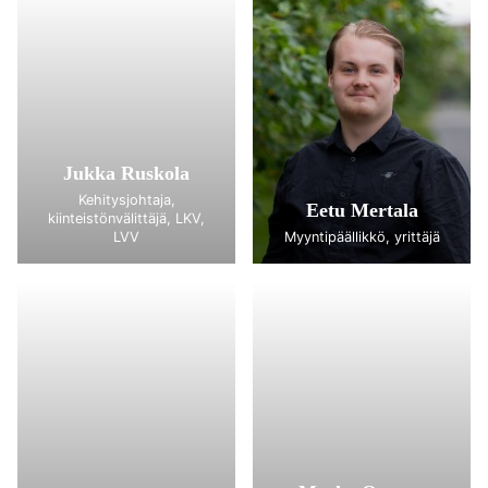
Jukka Ruskola
Kehitysjohtaja,
Eetu Mertala
kiinteistönvälittäjä, LKV,
LVV
Myyntipäällikkö, yrittäjä