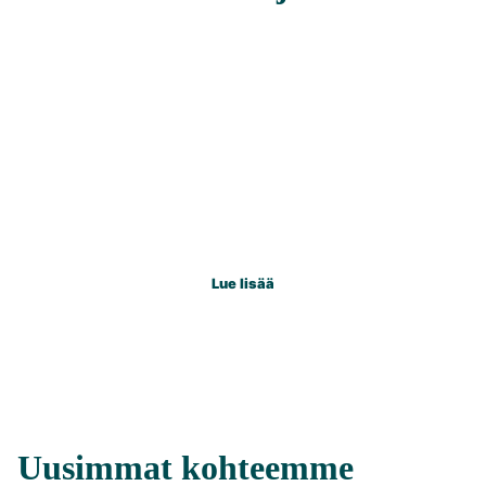
Oulun Arvokiinteistöt on perustettu vuonna 2006.
Yrityksen nimi on kunnianosoitus perustajan Osmo
Mertalan
edesmenneelle Arvo-isälle. Yrityksen motto on, että
jokainen koti on arvokas.
Tämä ajatus kiteyttää sen, että kotia ei mitata rahalla.
Ihmiset tekevät kodista arvokkaan ja kodin.
Lue lisää
Uusimmat kohteemme