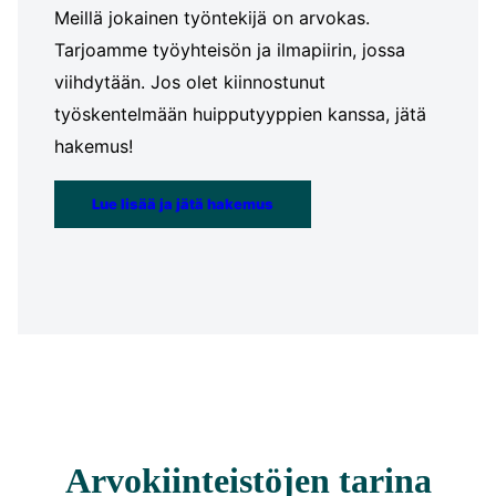
Meillä jokainen työntekijä on arvokas.
Tarjoamme työyhteisön ja ilmapiirin, jossa
viihdytään. Jos olet kiinnostunut
työskentelmään huipputyyppien kanssa, jätä
hakemus!
Lue lisää ja jätä hakemus
Arvokiinteistöjen tarina