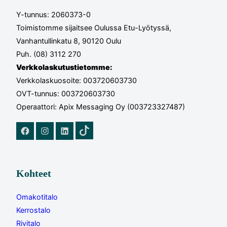
Y-tunnus: 2060373-0
Toimistomme sijaitsee Oulussa Etu-Lyötyssä,
Vanhantullinkatu 8, 90120 Oulu
Puh. (08) 3112 270
Verkkolaskutustietomme:
Verkkolaskuosoite: 003720603730
OVT-tunnus: 003720603730
Operaattori: Apix Messaging Oy (003723327487)
TikTok
Facebook
Instagram
LinkedIn
Kohteet
Omakotitalo
Kerrostalo
Rivitalo