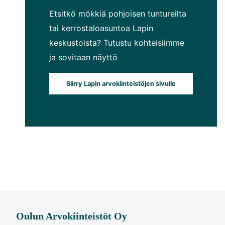
Etsitkö mökkiä pohjoisen tuntureilta
tai kerrostaloasuntoa Lapin
keskustoista? Tutustu kohteisiimme
ja sovitaan näyttö
Siirry Lapin arvokiinteistöjen sivulle
Oulun Arvokiinteistöt Oy