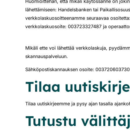
Huomioittehan, että mikäli käytössänne on jokin
lähettämiseen: Handelsbanken tai Paikallisosuus
verkkolaskuosoitteenamme seuraavaa osoitetta
verkkolaskuosoite: 003723327487 ja operaatto
Mikäli ette voi lähettää verkkolaskuja, pyydäm
skannauspalveluun.
Sähköpostiskannauksen osoite: 003720603730@
Tilaa uutiskir
Tilaa uutiskirjeemme ja pysy ajan tasalla ajankoh
Tutustu välitt