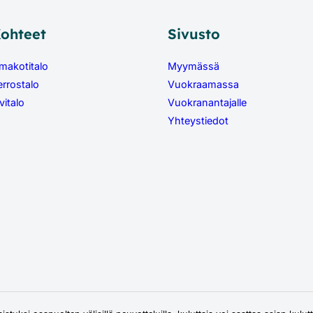
ohteet
Sivusto
makotitalo
Myymässä
errostalo
Vuokraamassa
vitalo
Vuokranantajalle
Yhteystiedot