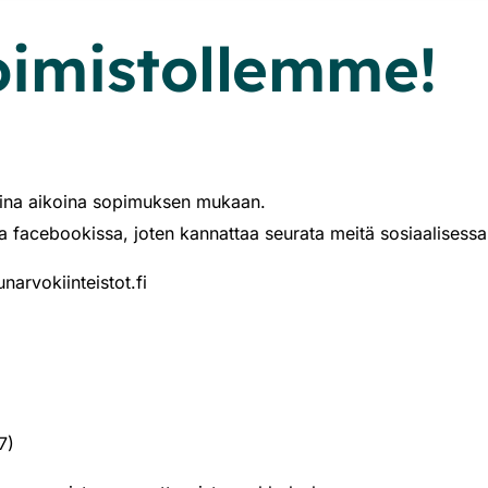
oimistollemme!
uina aikoina sopimuksen mukaan.
a facebookissa, joten kannattaa seurata meitä sosiaalisess
arvokiinteistot.fi
7)