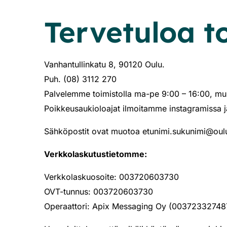
Tervetuloa t
Vanhantullinkatu 8, 90120 Oulu.
Puh. (08) 3112 270
Palvelemme toimistolla ma-pe 9:00 – 16:00, m
Poikkeusaukioloajat ilmoitamme instagramissa j
​Sähköpostit ovat muotoa etunimi.sukunimi@oulun
Verkkolaskutustietomme:
Verkkolaskuosoite: 003720603730
OVT-tunnus: 003720603730
Operaattori: Apix Messaging Oy (00372332748