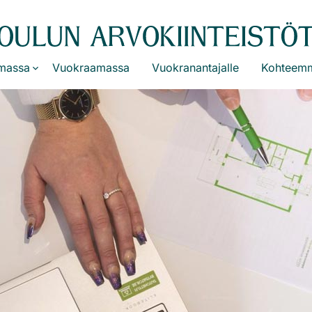
massa
Vuokraamassa
Vuokranantajalle
Kohteem