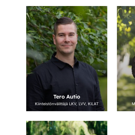
Tero Autio
Kiinteistönvälittäjä LKV, LVV, KiLAT
M