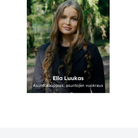
Ella Luukas
Asuntokauppias, asuntojen vuokraus