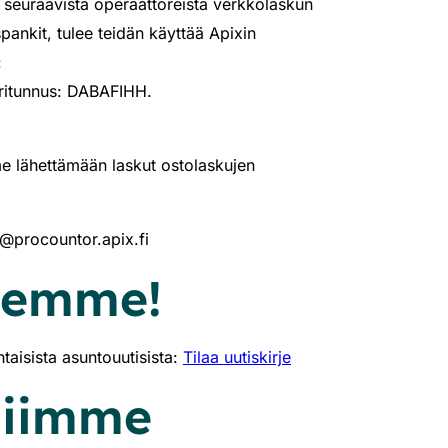
 seuraavista operaattoreista verkkolaskun
pankit, tulee teidän käyttää Apixin
:
ritunnus: DABAFIHH.
me lähettämään laskut ostolaskujen
procountor.apix.fi
jeemme!
taisista asuntouutisista:
Tilaa uutiskirje
äjiimme