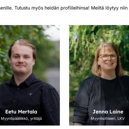
ille. Tutustu myös heidän profiileihinsa! Meiltä löytyy niin a
Eetu Mertala
Jenna Laine
Myyntipäällikkö, yrittäjä
Myyntisihteeri, LKV