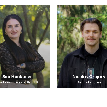
Sini Hankonen
Nicolas Orajärvi
arkkinointiassistentti, KED
Asuntokauppias