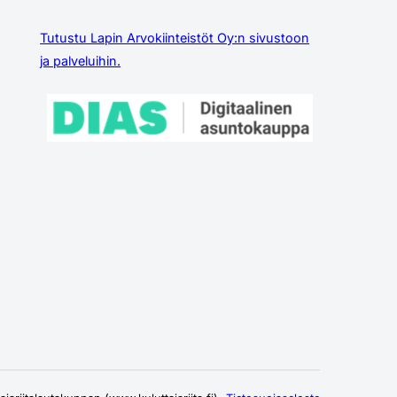
Tutustu Lapin Arvokiinteistöt Oy:n sivustoon
ja palveluihin.