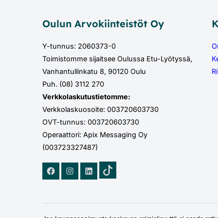
Oulun Arvokiinteistöt Oy
K
Y-tunnus: 2060373-0
O
Toimistomme sijaitsee Oulussa Etu-Lyötyssä,
K
Vanhantullinkatu 8, 90120 Oulu
Ri
Puh. (08) 3112 270
Verkkolaskutustietomme:
Verkkolaskuosoite: 003720603730
OVT-tunnus: 003720603730
Operaattori: Apix Messaging Oy
(003723327487)
TikTok
Facebook
Instagram
LinkedIn