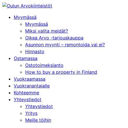
Siirry
suoraan
Myymässä
sisältöön
Myymässä
Miksi valita meidät?
Oikea Arvo -tarjouskauppa
Asunnon myynti – remontoida vai ei?
Hinnasto
Ostamassa
Ostotoimeksianto
How to buy a property in Finland
Vuokraamassa
Vuokranantajalle
Kohteemme
Yhteystiedot
Yhteystiedot
Yritys
Meille töihin