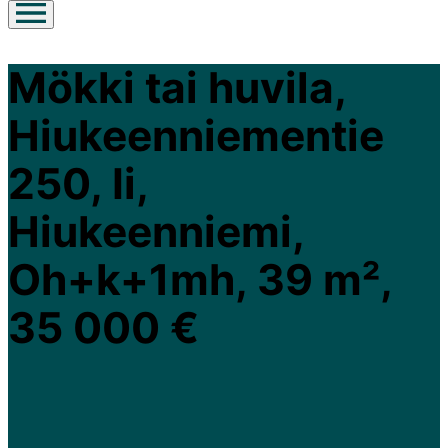
Mökki tai huvila,
Hiukeenniementie
250, Ii,
Hiukeenniemi,
Oh+k+1mh, 39 m²,
35 000 €