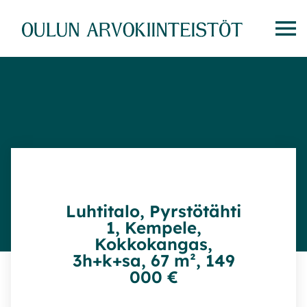
Siirry
suoraan
sisältöön
Luhtitalo, Pyrstötähti
1, Kempele,
Kokkokangas,
3h+k+sa, 67 m², 149
000 €