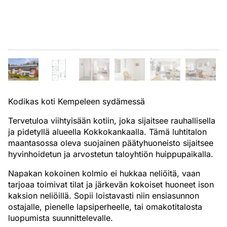
Kodikas koti Kempeleen sydämessä
Tervetuloa viihtyisään kotiin, joka sijaitsee rauhallisella
ja pidetyllä alueella Kokkokankaalla. Tämä luhtitalon
maantasossa oleva suojainen päätyhuoneisto sijaitsee
hyvinhoidetun ja arvostetun taloyhtiön huippupaikalla.
Napakan kokoinen kolmio ei hukkaa neliöitä, vaan
tarjoaa toimivat tilat ja järkevän kokoiset huoneet ison
kaksion neliöillä. Sopii loistavasti niin ensiasunnon
ostajalle, pienelle lapsiperheelle, tai omakotitalosta
luopumista suunnittelevalle.