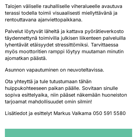
Talojen väliselle rauhalliselle viheralueelle avautuva
terassi todella toimii visuaalisesti miellyttävänä ja
rentouttavana ajanviettopaikkana.
Palvelut löytyvät läheltä ja kattava pyörätieverkosto
täydennettynä toimivilla julkisen liikenteen palveluilla
lyhentävät etäisyydet stressittömiksi. Tarvittaessa
myös moottoritien ramppi löytyy muutaman minutin
ajomatkan päästä.
Asunnon vapautuminen on neuvoteltavissa.
Ota yhteyttä ja tule tutustumaan tähän
huippukohteeseen paikan päälle. Sovitaan sinulle
sopiva esittelyaika, niin pääset näkemään huoneiston
tarjoamat mahdollisuudet omin silmin!
Lisätiedot ja esittelyt Markus Valkama 050 591 5580