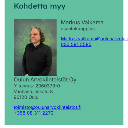
Kohdetta myy
Markus Valkama
asuntokauppias
Markus.valkama@oulunarvokiint
050 591 5580
Oulun Arvokiinteistöt Oy
Y-tunnus: 2060373-0
Vanhantullinkatu 8
90120 Oulu
toimisto@oulunarvokiinteistot.fi
+358 08 311 2270