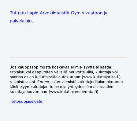
Tutustu Lapin Arvokiinteistöt Oy:n sivustoon ja
palveluihin.
Jos kauppasopimusta koskevaa erimielisyyttä ei saada
ratkaistuksi osapuolten välisillä neuvotteluilla, kuluttaja voi
saattaa asian kuluttajariitalautakunnan (www.kuluttajariita.fi)
ratkaistavaksi. Ennen asian viemistä kuluttajariitalautakunnan
käsittelyyn kuluttajan tulee olla yhteydessä maistraattien
kuluttajaneuvontaan (www.kuluttajaneuvonta.fi)
Tietosuojaseloste