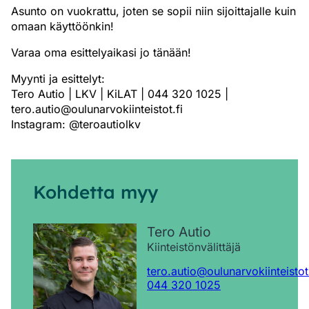
Asunto on vuokrattu, joten se sopii niin sijoittajalle kuin
omaan käyttöönkin!
Varaa oma esittelyaikasi jo tänään!
Myynti ja esittelyt:
Tero Autio | LKV | KiLAT | 044 320 1025 |
tero.autio@oulunarvokiinteistot.fi
Instagram: @teroautiolkv
Kohdetta myy
Tero Autio
Kiinteistönvälittäjä
tero.autio@oulunarvokiinteistot.
044 320 1025