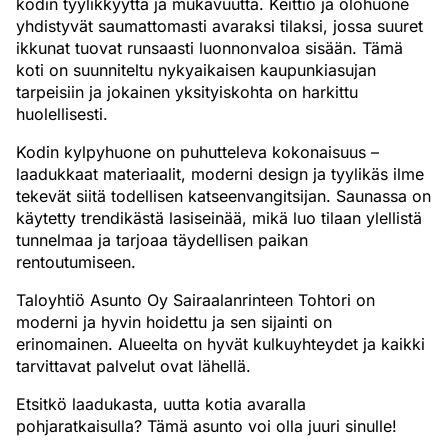
kodin tyylikkyyttä ja mukavuutta. Keittiö ja olohuone
yhdistyvät saumattomasti avaraksi tilaksi, jossa suuret
ikkunat tuovat runsaasti luonnonvaloa sisään. Tämä
koti on suunniteltu nykyaikaisen kaupunkiasujan
tarpeisiin ja jokainen yksityiskohta on harkittu
huolellisesti.
Kodin kylpyhuone on puhutteleva kokonaisuus –
laadukkaat materiaalit, moderni design ja tyylikäs ilme
tekevät siitä todellisen katseenvangitsijan. Saunassa on
käytetty trendikästä lasiseinää, mikä luo tilaan ylellistä
tunnelmaa ja tarjoaa täydellisen paikan
rentoutumiseen.
Taloyhtiö Asunto Oy Sairaalanrinteen Tohtori on
moderni ja hyvin hoidettu ja sen sijainti on
erinomainen. Alueelta on hyvät kulkuyhteydet ja kaikki
tarvittavat palvelut ovat lähellä.
Etsitkö laadukasta, uutta kotia avaralla
pohjaratkaisulla? Tämä asunto voi olla juuri sinulle!