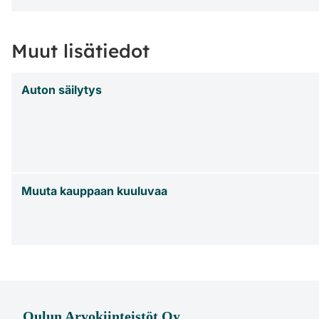
Muut lisätiedot
Auton säilytys
Muuta kauppaan kuuluvaa
Oulun Arvokiinteistöt Oy