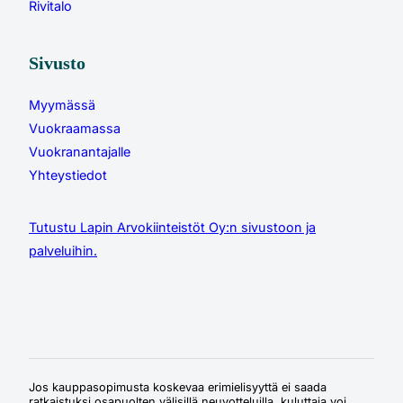
Rivitalo
Sivusto
Myymässä
Vuokraamassa
Vuokranantajalle
Yhteystiedot
Tutustu Lapin Arvokiinteistöt Oy:n sivustoon ja
palveluihin.
Jos kauppasopimusta koskevaa erimielisyyttä ei saada
ratkaistuksi osapuolten välisillä neuvotteluilla, kuluttaja voi