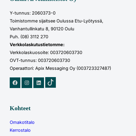
Y-tunnus: 2060373-0
Toimistomme sijaitsee Oulussa Etu-Lyötyssä,
Vanhantullinkatu 8, 90120 Oulu
Puh. (08) 3112 270
Verkkolaskutustietomme:
Verkkolaskuosoite: 003720603730
OVT-tunnus: 003720603730
Operaattori: Apix Messaging Oy (003723327487)
TikTok
Facebook
Instagram
LinkedIn
Kohteet
Omakotitalo
Kerrostalo