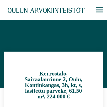
Siirry
suoraan
sisältöön
Kerrostalo,
Sairaalanrinne 2, Oulu,
Kontinkangas, 3h, kt, s,
lasitettu parveke, 61,50
m², 224 000 €