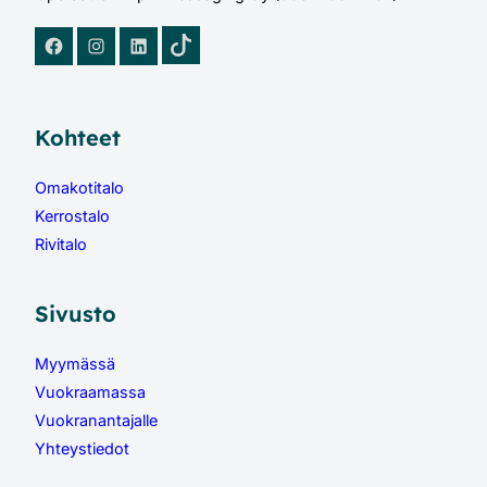
TikTok
Facebook
Instagram
LinkedIn
Kohteet
Omakotitalo
Kerrostalo
Rivitalo
Sivusto
Myymässä
Vuokraamassa
Vuokranantajalle
Yhteystiedot