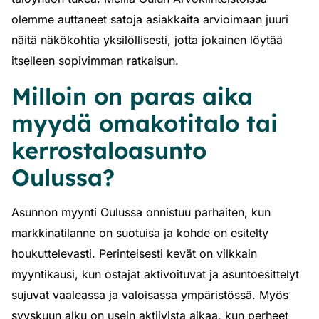
olemme auttaneet satoja asiakkaita arvioimaan juuri
näitä näkökohtia yksilöllisesti, jotta jokainen löytää
itselleen sopivimman ratkaisun.
Milloin on paras aika
myydä omakotitalo tai
kerrostaloasunto
Oulussa?
Asunnon myynti Oulussa onnistuu parhaiten, kun
markkinatilanne on suotuisa ja kohde on esitelty
houkuttelevasti. Perinteisesti kevät on vilkkain
myyntikausi, kun ostajat aktivoituvat ja asuntoesittelyt
sujuvat vaaleassa ja valoisassa ympäristössä. Myös
syyskuun alku on usein aktiivista aikaa, kun perheet