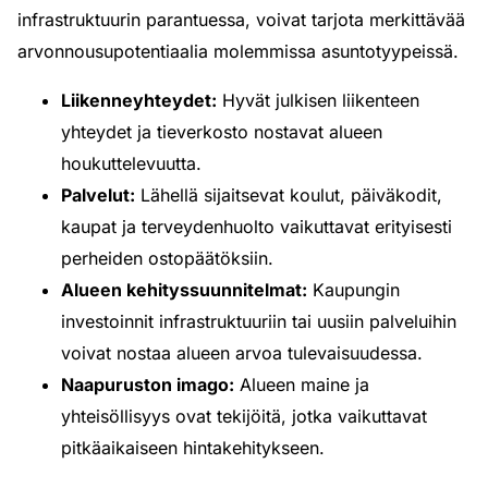
infrastruktuurin parantuessa, voivat tarjota merkittävää
arvonnousupotentiaalia molemmissa asuntotyypeissä.
Liikenneyhteydet:
Hyvät julkisen liikenteen
yhteydet ja tieverkosto nostavat alueen
houkuttelevuutta.
Palvelut:
Lähellä sijaitsevat koulut, päiväkodit,
kaupat ja terveydenhuolto vaikuttavat erityisesti
perheiden ostopäätöksiin.
Alueen kehityssuunnitelmat:
Kaupungin
investoinnit infrastruktuuriin tai uusiin palveluihin
voivat nostaa alueen arvoa tulevaisuudessa.
Naapuruston imago:
Alueen maine ja
yhteisöllisyys ovat tekijöitä, jotka vaikuttavat
pitkäaikaiseen hintakehitykseen.