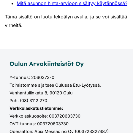
Mitä asunnon hinta-arvioon sisältyy käytännössä?
Tämä sisältö on luotu tekoälyn avulla, ja se voi sisältää
virheitä.
Oulun Arvokiinteistöt Oy
Y-tunnus: 2060373-0
Toimistomme sijaitsee Oulussa Etu-Lyötyssä,
Vanhantullinkatu 8, 90120 Oulu
Puh. (08) 3112 270
Verkkolaskutustietomme:
Verkkolaskuosoite: 003720603730
OVT-tunnus: 003720603730
Operaattori: Apix Messaging Oy (003723327487)