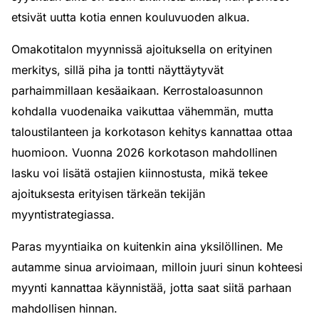
etsivät uutta kotia ennen kouluvuoden alkua.
Omakotitalon myynnissä ajoituksella on erityinen
merkitys, sillä piha ja tontti näyttäytyvät
parhaimmillaan kesäaikaan. Kerrostaloasunnon
kohdalla vuodenaika vaikuttaa vähemmän, mutta
taloustilanteen ja korkotason kehitys kannattaa ottaa
huomioon. Vuonna 2026 korkotason mahdollinen
lasku voi lisätä ostajien kiinnostusta, mikä tekee
ajoituksesta erityisen tärkeän tekijän
myyntistrategiassa.
Paras myyntiaika on kuitenkin aina yksilöllinen. Me
autamme sinua arvioimaan, milloin juuri sinun kohteesi
myynti kannattaa käynnistää, jotta saat siitä parhaan
mahdollisen hinnan.