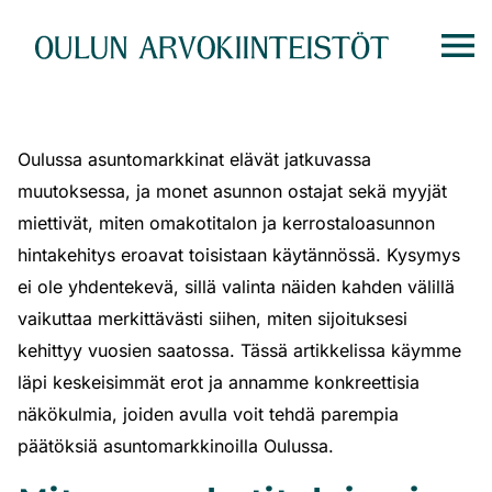
Siirry
suoraan
sisältöön
Oulussa asuntomarkkinat elävät jatkuvassa
muutoksessa, ja monet asunnon ostajat sekä myyjät
miettivät, miten omakotitalon ja kerrostaloasunnon
hintakehitys eroavat toisistaan käytännössä. Kysymys
ei ole yhdentekevä, sillä valinta näiden kahden välillä
vaikuttaa merkittävästi siihen, miten sijoituksesi
kehittyy vuosien saatossa. Tässä artikkelissa käymme
läpi keskeisimmät erot ja annamme konkreettisia
näkökulmia, joiden avulla voit tehdä parempia
päätöksiä asuntomarkkinoilla Oulussa.