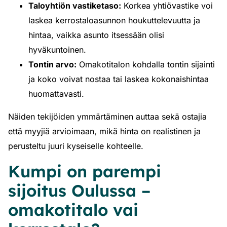
Taloyhtiön vastiketaso:
Korkea yhtiövastike voi
laskea kerrostaloasunnon houkuttelevuutta ja
hintaa, vaikka asunto itsessään olisi
hyväkuntoinen.
Tontin arvo:
Omakotitalon kohdalla tontin sijainti
ja koko voivat nostaa tai laskea kokonaishintaa
huomattavasti.
Näiden tekijöiden ymmärtäminen auttaa sekä ostajia
että myyjiä arvioimaan, mikä hinta on realistinen ja
perusteltu juuri kyseiselle kohteelle.
Kumpi on parempi
sijoitus Oulussa –
omakotitalo vai