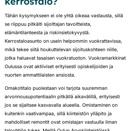
kerrostalo?
Tähän kysymykseen ei ole yhtä oikeaa vastausta, sillä
se riippuu pitkälti sijoittajan tavoitteista,
elämäntilanteesta ja riskinsietokyvystä.
Kerrostaloasunto on usein helpommin vuokrattavissa,
mikä tekee siitä houkuttelevan sijoituskohteen niille,
jotka haluavat tasaisen vuokratuoton. Vuokramarkkinat
Oulussa ovat aktiiviset erityisesti opiskelijoiden ja
nuorten ammattilaisten ansiosta.
Omakotitalo puolestaan voi tarjota suuremman
arvonnousupotentiaalin pitkällä aikavälillä, erityisesti
jos se sijaitsee kasvavalla alueella. Omistaminen on
kuitenkin vaativampaa, sillä kiinteistön ylläpito ja
mahdolliset remontit ovat omistajan vastuulla ilman
taloyhtiön tukea. Meillä Oulun Arvokiinteistöissä