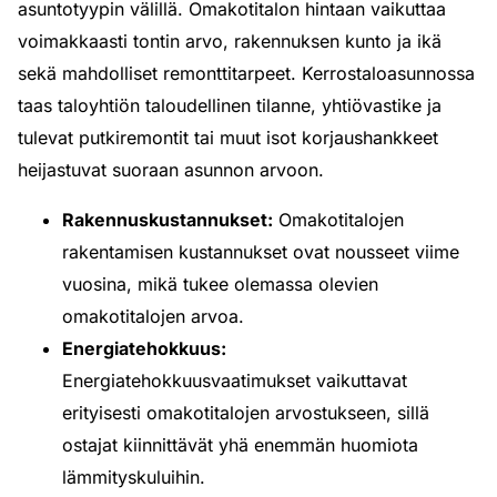
asuntotyypin välillä. Omakotitalon hintaan vaikuttaa
voimakkaasti tontin arvo, rakennuksen kunto ja ikä
sekä mahdolliset remonttitarpeet. Kerrostaloasunnossa
taas taloyhtiön taloudellinen tilanne, yhtiövastike ja
tulevat putkiremontit tai muut isot korjaushankkeet
heijastuvat suoraan asunnon arvoon.
Rakennuskustannukset:
Omakotitalojen
rakentamisen kustannukset ovat nousseet viime
vuosina, mikä tukee olemassa olevien
omakotitalojen arvoa.
Energiatehokkuus:
Energiatehokkuusvaatimukset vaikuttavat
erityisesti omakotitalojen arvostukseen, sillä
ostajat kiinnittävät yhä enemmän huomiota
lämmityskuluihin.