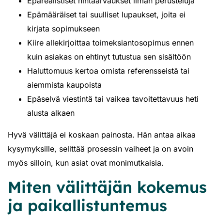
Epärealistiset hintaarvaukset ilman perusteluja
Epämääräiset tai suulliset lupaukset, joita ei
kirjata sopimukseen
Kiire allekirjoittaa toimeksiantosopimus ennen
kuin asiakas on ehtinyt tutustua sen sisältöön
Haluttomuus kertoa omista referensseistä tai
aiemmista kaupoista
Epäselvä viestintä tai vaikea tavoitettavuus heti
alusta alkaen
Hyvä välittäjä ei koskaan painosta. Hän antaa aikaa
kysymyksille, selittää prosessin vaiheet ja on avoin
myös silloin, kun asiat ovat monimutkaisia.
Miten välittäjän kokemus
ja paikallistuntemus