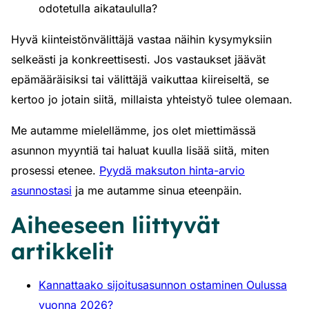
odotetulla aikataululla?
Hyvä kiinteistönvälittäjä vastaa näihin kysymyksiin
selkeästi ja konkreettisesti. Jos vastaukset jäävät
epämääräisiksi tai välittäjä vaikuttaa kiireiseltä, se
kertoo jo jotain siitä, millaista yhteistyö tulee olemaan.
Me autamme mielellämme, jos olet miettimässä
asunnon myyntiä tai haluat kuulla lisää siitä, miten
prosessi etenee.
Pyydä maksuton hinta-arvio
asunnostasi
ja me autamme sinua eteenpäin.
Aiheeseen liittyvät
artikkelit
Kannattaako sijoitusasunnon ostaminen Oulussa
vuonna 2026?