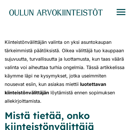
Siirry
suoraan
sisältöön
Kiinteistönvälittäjän valinta on yksi asuntokaupan
tärkeimmistä päätöksistä. Oikea välittäjä tuo kauppaan
sujuvuutta, turvallisuutta ja luottamusta, kun taas väärä
valinta voi aiheuttaa turhia ongelmia. Tässä artikkelissa
käymme läpi ne kysymykset, jotka useimmiten
nousevat esiin, kun asiakas miettii
luotettavan
kiinteistönvälittäjän
löytämistä ennen sopimuksen
allekirjoittamista.
Mistä tietää, onko
kiinteistönvälittäjä