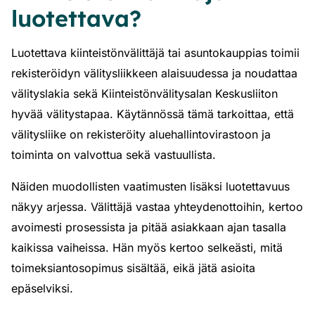
luotettava?
Luotettava kiinteistönvälittäjä tai asuntokauppias toimii
rekisteröidyn välitysliikkeen alaisuudessa ja noudattaa
välityslakia sekä Kiinteistönvälitysalan Keskusliiton
hyvää välitystapaa. Käytännössä tämä tarkoittaa, että
välitysliike on rekisteröity aluehallintovirastoon ja
toiminta on valvottua sekä vastuullista.
Näiden muodollisten vaatimusten lisäksi luotettavuus
näkyy arjessa. Välittäjä vastaa yhteydenottoihin, kertoo
avoimesti prosessista ja pitää asiakkaan ajan tasalla
kaikissa vaiheissa. Hän myös kertoo selkeästi, mitä
toimeksiantosopimus sisältää, eikä jätä asioita
epäselviksi.