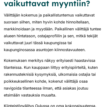
vaikuttavat myyntiin?
Välittäjän kokemus ja paikallistuntemus vaikuttavat
suoraan siihen, miten hyvin kohde hinnoitellaan,
markkinoidaan ja myydään. Paikallinen välittäjä tuntee
alueen hintatason, ostajaprofiilin ja sen, mitkä tekijät
vaikuttavat juuri tässä kaupungissa tai
kaupunginosassa asuntojen kiinnostavuuteen.
Kokemuksen merkitys näkyy erityisesti haastavissa
tilanteissa. Kun kauppaan liittyy erityispiirteitä, kuten
rakennusteknisiä kysymyksiä, ulkomaisia ostajia tai
poikkeuksellinen kohde, kokenut välittäjä osaa
navigoida tilanteessa ilman, että asiakas joutuu
etsimään vastauksia muualta.
Kiinteistönvälitys Oulussa on oma kokonaisuutensa.