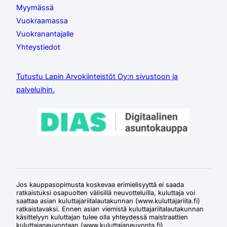
Myymässä
Vuokraamassa
Vuokranantajalle
Yhteystiedot
Tutustu Lapin Arvokiinteistöt Oy:n sivustoon ja
palveluihin.
Jos kauppasopimusta koskevaa erimielisyyttä ei saada
ratkaistuksi osapuolten välisillä neuvotteluilla, kuluttaja voi
saattaa asian kuluttajariitalautakunnan (www.kuluttajariita.fi)
ratkaistavaksi. Ennen asian viemistä kuluttajariitalautakunnan
käsittelyyn kuluttajan tulee olla yhteydessä maistraattien
kuluttajaneuvontaan (www.kuluttajaneuvonta.fi)