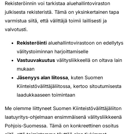
Rekisteröinnin voi tarkistaa aluehallintoviraston
julkisesta rekisteristä. Tämä on yksinkertainen tapa
varmistua siitä, että välittäjä toimii laillisesti ja
valvotusti.
Rekisteröinti
aluehallintovirastoon on edellytys
välitystoiminnan harjoittamiselle
Vastuuvakuutus
välitysliikkeellä on oltava lain
mukaan
Jäsenyys alan liitossa
, kuten Suomen
Kiinteistövälittäjäliitossa, kertoo sitoutumisesta
laadukkaaseen toimintaan
Me olemme liittyneet Suomen Kiinteistövälittäjäliiton
laatuyritys-ohjelmaan ensimmäisenä välitysliikkeenä
Pohjois-Suomessa. Tämä on konkreettinen osoitus