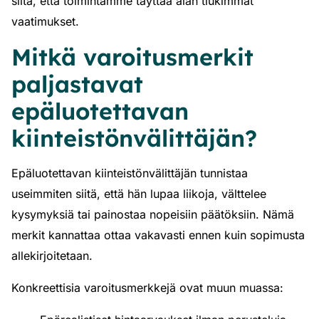
siitä, että toimintamme täyttää alan tiukimmat
vaatimukset.
Mitkä varoitusmerkit
paljastavat
epäluotettavan
kiinteistönvälittäjän?
Epäluotettavan kiinteistönvälittäjän tunnistaa
useimmiten siitä, että hän lupaa liikoja, välttelee
kysymyksiä tai painostaa nopeisiin päätöksiin. Nämä
merkit kannattaa ottaa vakavasti ennen kuin sopimusta
allekirjoitetaan.
Konkreettisia varoitusmerkkejä ovat muun muassa: